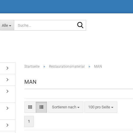
Suche...
Alle
»
»
Startseite
Restaurationsmaterial
MAN
MAN
Sortieren nach
pro Seite
Sortieren nach
100 pro Seite
1