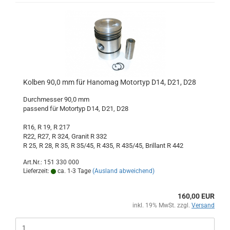
Kolben 90,0 mm für Hanomag Motortyp D14, D21, D28
Durchmesser 90,0 mm
passend für Motortyp D14, D21, D28
R16, R 19, R 217
R22, R27, R 324, Granit R 332
R 25, R 28, R 35, R 35/45, R 435, R 435/45, Brillant R 442
Art.Nr.: 151 330 000
Lieferzeit:
ca. 1-3 Tage
(Ausland abweichend)
160,00 EUR
inkl. 19% MwSt. zzgl.
Versand