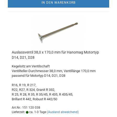
IN DEN WARENKORB
Auslassventil 38,0 x 170,0 mm für Hanomag Motortyp
D14, D21, D28
Kegelsitz am Ventilschaft
Ventilteller-Durchmesser 38,0 mm, Ventillänge 170,0 mm
passend für Motortyp D14, D21, D28
R16, R 19, R 217,
R22, R27, R 324, Granit R 332,
R 25, R 28, R 35, R 35/45, R 435, R 435/45,
Brillant R 442, Robust R 442/50
Art.Nr.: 151 120 038
Lieferzeit:
ca. 1-3 Tage
(Ausland abweichend)