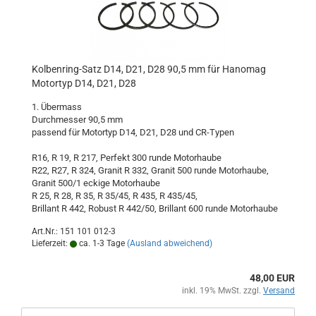
Kolbenring-Satz D14, D21, D28 90,5 mm für Hanomag
Motortyp D14, D21, D28
1. Übermass
Durchmesser 90,5 mm
passend für Motortyp D14, D21, D28 und CR-Typen
R16, R 19, R 217, Perfekt 300 runde Motorhaube
R22, R27, R 324, Granit R 332, Granit 500 runde Motorhaube,
Granit 500/1 eckige Motorhaube
R 25, R 28, R 35, R 35/45, R 435, R 435/45,
Brillant R 442, Robust R 442/50, Brillant 600 runde Motorhaube
Art.Nr.: 151 101 012-3
Lieferzeit:
ca. 1-3 Tage
(Ausland abweichend)
48,00 EUR
inkl. 19% MwSt. zzgl.
Versand