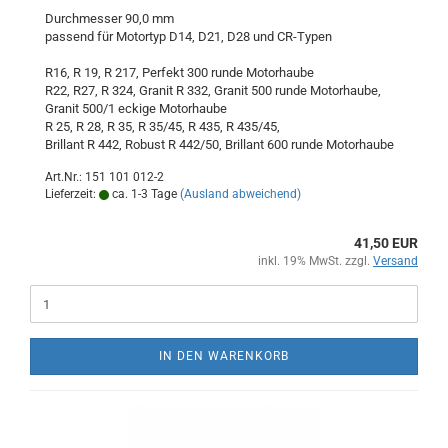
Durchmesser 90,0 mm
passend für Motortyp D14, D21, D28 und CR-Typen
R16, R 19, R 217, Perfekt 300 runde Motorhaube
R22, R27, R 324, Granit R 332, Granit 500 runde Motorhaube,
Granit 500/1 eckige Motorhaube
R 25, R 28, R 35, R 35/45, R 435, R 435/45,
Brillant R 442, Robust R 442/50, Brillant 600 runde Motorhaube
Art.Nr.: 151 101 012-2
Lieferzeit:
ca. 1-3 Tage
(Ausland abweichend)
41,50 EUR
inkl. 19% MwSt. zzgl.
Versand
IN DEN WARENKORB