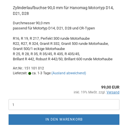
Zylinderlaufbuchse 90,0 mm für Hanomag Motortyp D14,
D21, D28
Durchmesser 90,0 mm
passend für Motortyp D14, D21, D28 und CR-Typen
R16, R 19, R 217, Perfekt 300 runde Motorhaube
R22, R27, R 324, Granit R 332, Granit 500 runde Motorhaube,
Granit 500/1 eckige Motorhaube
R 25, R 28, R 35, R 35/45, R 435, R 435/45,
Brillant R 442, Robust R 442/50, Brillant 600 runde Motorhaube
Art.Nr.: 151 101 012
Lieferzeit:
ca. 1-3 Tage
(Ausland abweichend)
99,00 EUR
inkl. 19% MwSt. zzgl.
Versand
IN DEN WARENKORB