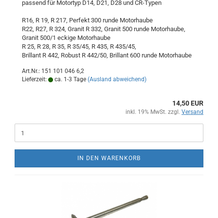
passend für Motortyp D14, D21, D28 und CR-Typen
R16, R 19, R 217, Perfekt 300 runde Motorhaube
R22, R27, R 324, Granit R 332, Granit 500 runde Motorhaube,
Granit 500/1 eckige Motorhaube
R 25, R 28, R 35, R 35/45, R 435, R 435/45,
Brillant R 442, Robust R 442/50, Brillant 600 runde Motorhaube
Art.Nr.: 151 101 046 6,2
Lieferzeit:
ca. 1-3 Tage
(Ausland abweichend)
14,50 EUR
inkl. 19% MwSt. zzgl.
Versand
IN DEN WARENKORB