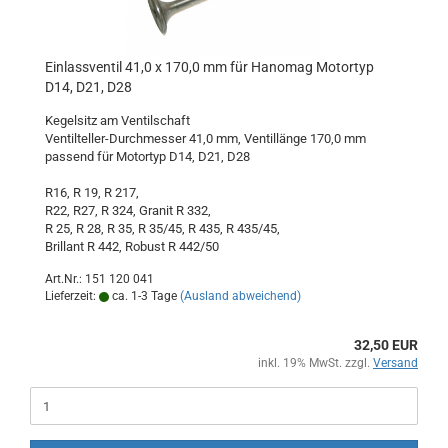
Einlassventil 41,0 x 170,0 mm für Hanomag Motortyp
D14, D21, D28
Kegelsitz am Ventilschaft
Ventilteller-Durchmesser 41,0 mm, Ventillänge 170,0 mm
passend für Motortyp D14, D21, D28
R16, R 19, R 217,
R22, R27, R 324, Granit R 332,
R 25, R 28, R 35, R 35/45, R 435, R 435/45,
Brillant R 442, Robust R 442/50
Art.Nr.: 151 120 041
Lieferzeit:
ca. 1-3 Tage
(Ausland abweichend)
32,50 EUR
inkl. 19% MwSt. zzgl.
Versand