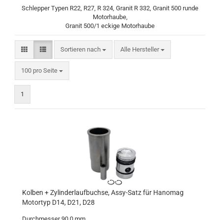
Schlepper Typen R22, R27, R 324, Granit R 332, Granit 500 runde
Motorhaube,
Granit 500/1 eckige Motorhaube
Sortieren nach
Sortieren nach
Alle Hersteller
pro Seite
100 pro Seite
1
Kolben + Zylinderlaufbuchse, Assy-Satz für Hanomag
Motortyp D14, D21, D28
Durchmesser 90,0 mm