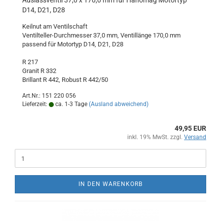
Auslassventil 37,0 x 170,0 mm für Hanomag Motortyp
D14, D21, D28
Keilnut am Ventilschaft
Ventilteller-Durchmesser 37,0 mm, Ventillänge 170,0 mm
passend für Motortyp D14, D21, D28
R 217
Granit R 332
Brillant R 442, Robust R 442/50
Art.Nr.: 151 220 056
Lieferzeit:
ca. 1-3 Tage
(Ausland abweichend)
49,95 EUR
inkl. 19% MwSt. zzgl.
Versand
IN DEN WARENKORB