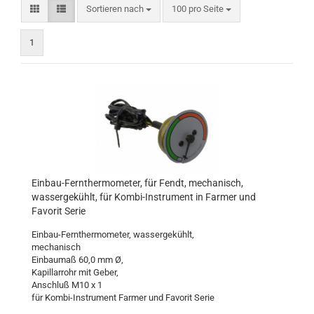
Sortieren nach
pro Seite
Sortieren nach
100 pro Seite
1
Einbau-Fernthermometer, für Fendt, mechanisch,
wassergekühlt, für Kombi-Instrument in Farmer und
Favorit Serie
Einbau-Fernthermometer, wassergekühlt,
mechanisch
Einbaumaß 60,0 mm Ø,
Kapillarrohr mit Geber,
Anschluß M10 x 1
für Kombi-Instrument Farmer und Favorit Serie