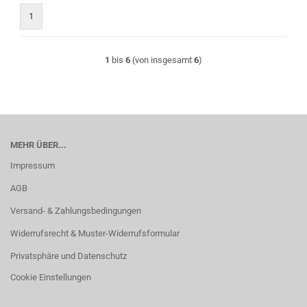
1
1
bis
6
(von insgesamt
6
)
MEHR ÜBER...
Impressum
AGB
Versand- & Zahlungsbedingungen
Widerrufsrecht & Muster-Widerrufsformular
Privatsphäre und Datenschutz
Cookie Einstellungen