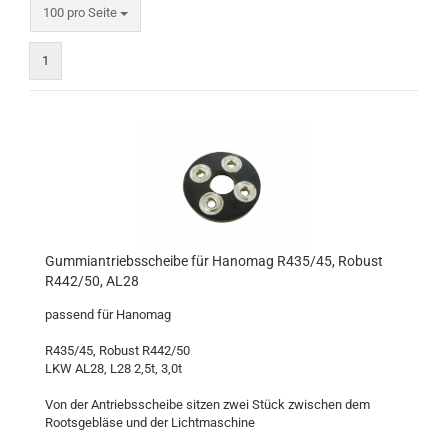
pro Seite
100 pro Seite
1
Gummiantriebsscheibe für Hanomag R435/45, Robust
R442/50, AL28
passend für Hanomag
R435/45, Robust R442/50
LKW AL28, L28 2,5t, 3,0t
Von der Antriebsscheibe sitzen zwei Stück zwischen dem
Rootsgebläse und der Lichtmaschine