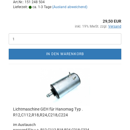
Art.Nr.: 151 248 504
Lieferzeit:
ca. 1-3 Tage
(Ausland abweichend)
29,50 EUR
inkl. 19% MwSt. zzgl.
Versand
IN DEN WARENKORB
Lichtmaschine GEH für Hanomag Typ .
R12,C112,R18,R24,C218,C224
im Austausch
passend für u.a. R12,C112,R18,R24,C218,C224