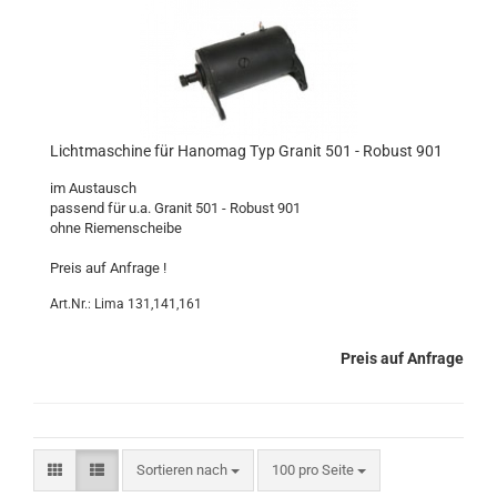
Lichtmaschine für Hanomag Typ Granit 501 - Robust 901
im Austausch
passend für u.a. Granit 501 - Robust 901
ohne Riemenscheibe
Preis auf Anfrage !
Art.Nr.: Lima 131,141,161
Preis auf Anfrage
Sortieren nach
pro Seite
Sortieren nach
100 pro Seite