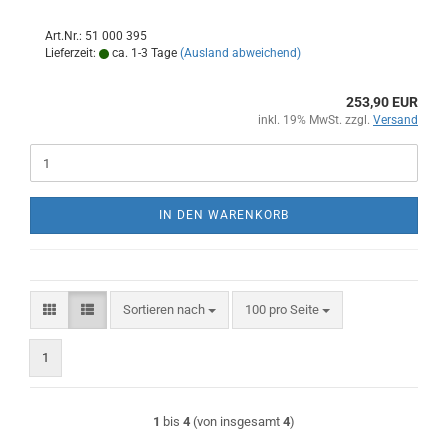
Art.Nr.: 51 000 395
Lieferzeit:
ca. 1-3 Tage
(Ausland abweichend)
253,90 EUR
inkl. 19% MwSt. zzgl.
Versand
IN DEN WARENKORB
Sortieren nach
pro Seite
Sortieren nach
100 pro Seite
1
1
bis
4
(von insgesamt
4
)