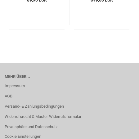
89,90 EUR
699,00 EUR
MEHR ÜBER...
Impressum
AGB
Versand- & Zahlungsbedingungen
Widerrufsrecht & Muster-Widerrufsformular
Privatsphäre und Datenschutz
Cookie Einstellungen