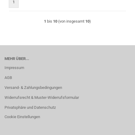
1
1
bis
10
(von insgesamt
10
)
MEHR ÜBER...
Impressum
AGB
Versand- & Zahlungsbedingungen
Widerrufsrecht & Muster-Widerrufsformular
Privatsphäre und Datenschutz
Cookie Einstellungen