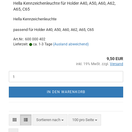
Hella Kennzeichenleuchte für Holder A40, A50, A60, A62,
A65, C65
Hella Kennzeichenleuchte
passend für Holder A40, A50, A60, A62, A65, C65
Art.Nr.: 600 000 402
Lieferzeit:
ca. 1-3 Tage
(Ausland abweichend)
9,50 EUR
inkl. 19% MwSt. zzgl.
Versand
IN DEN WARENKORB
Sortieren nach
pro Seite
Sortieren nach
100 pro Seite