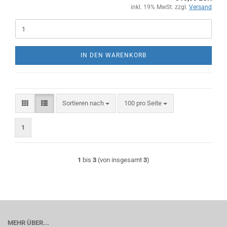
inkl. 19% MwSt. zzgl.
Versand
IN DEN WARENKORB
Sortieren nach
pro Seite
Sortieren nach
100 pro Seite
1
1
bis
3
(von insgesamt
3
)
MEHR ÜBER...