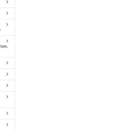
e
tate,