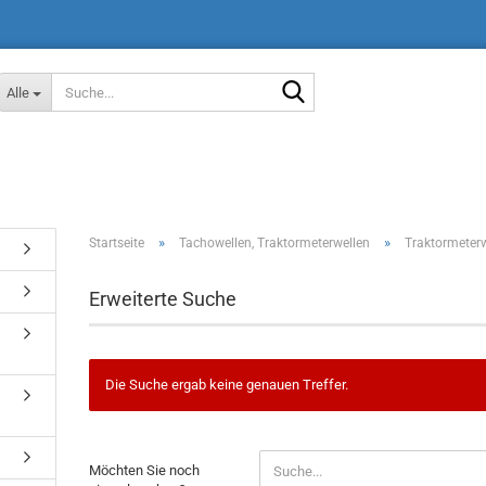
Suche...
Alle
»
»
Startseite
Tachowellen, Traktormeterwellen
Traktormeterw
Erweiterte Suche
Die Suche ergab keine genauen Treffer.
MÖCHTEN
Möchten Sie noch
SIE