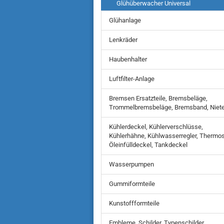
Glühüberwacher Universal
Glühanlage
Lenkräder
Haubenhalter
Luftfilter-Anlage
Bremsen Ersatzteile, Bremsbeläge,
Trommelbremsbeläge, Bremsband, Niet
Kühlerdeckel, Kühlerverschlüsse,
Kühlerhähne, Kühlwasserregler, Thermos
Öleinfülldeckel, Tankdeckel
Wasserpumpen
Gummiformteile
Kunstoffformteile
Embleme, Schilder, Typenschilder,