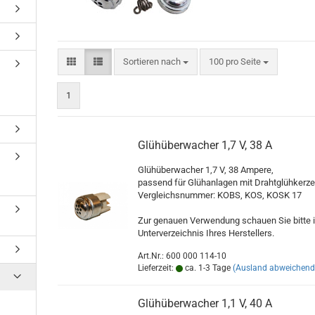
Sortieren nach
pro Seite
Sortieren nach
100 pro Seite
1
Glühüberwacher 1,7 V, 38 A
Glühüberwacher 1,7 V, 38 Ampere,
passend für Glühanlagen mit Drahtglühkerz
Vergleichsnummer: KOBS, KOS, KOSK 17
Zur genauen Verwendung schauen Sie bitte 
Unterverzeichnis Ihres Herstellers.
Art.Nr.: 600 000 114-10
Lieferzeit:
ca. 1-3 Tage
(Ausland abweichend
Glühüberwacher 1,1 V, 40 A