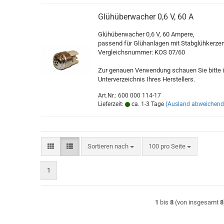
Glühüberwacher 0,6 V, 60 A
Glühüberwacher 0,6 V, 60 Ampere,
passend für Glühanlagen mit Stabglühkerze
Vergleichsnummer: KOS 07/60
Zur genauen Verwendung schauen Sie bitte 
Unterverzeichnis Ihres Herstellers.
Art.Nr.: 600 000 114-17
Lieferzeit:
ca. 1-3 Tage
(Ausland abweichend
Sortieren nach
pro Seite
Sortieren nach
100 pro Seite
1
1
bis
8
(von insgesamt
8