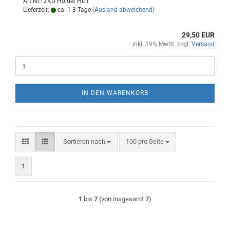
Art.Nr.: ZKD Holder HD1
Lieferzeit:
ca. 1-3 Tage
(Ausland abweichend)
29,50 EUR
inkl. 19% MwSt. zzgl.
Versand
IN DEN WARENKORB
Sortieren nach
pro Seite
Sortieren nach
100 pro Seite
1
1
bis
7
(von insgesamt
7
)