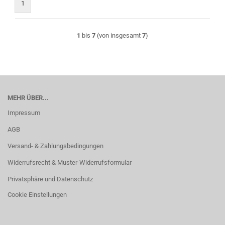
1
1
bis
7
(von insgesamt
7
)
MEHR ÜBER...
Impressum
AGB
Versand- & Zahlungsbedingungen
Widerrufsrecht & Muster-Widerrufsformular
Privatsphäre und Datenschutz
Cookie Einstellungen