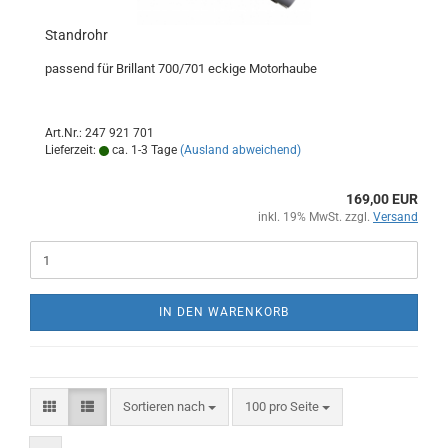
Standrohr
passend für Brillant 700/701 eckige Motorhaube
Art.Nr.: 247 921 701
Lieferzeit:
ca. 1-3 Tage
(Ausland abweichend)
169,00 EUR
inkl. 19% MwSt. zzgl.
Versand
IN DEN WARENKORB
Sortieren nach
pro Seite
Sortieren nach
100 pro Seite