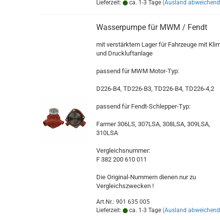
Lieferzeit:
ca. 1-3 Tage
(Ausland abweichend
Wasserpumpe für MWM / Fendt
mit verstärktem Lager für Fahrzeuge mit Kli
und Druckluftanlage
passend für MWM Motor-Typ:
D226-B4, TD226-B3, TD226-B4, TD226-4,2
passend für Fendt-Schlepper-Typ:
Farmer 306LS, 307LSA, 308LSA, 309LSA,
310LSA
Vergleichsnummer:
F 382 200 610 011
Die Original-Nummern dienen nur zu
Vergleichszwecken !
Art.Nr.: 901 635 005
Lieferzeit:
ca. 1-3 Tage
(Ausland abweichend