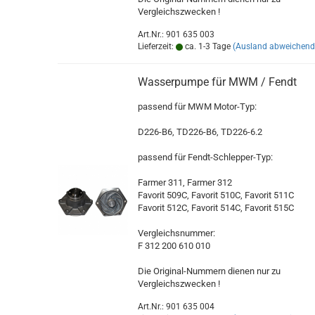
Vergleichszwecken !
Art.Nr.: 901 635 003
Lieferzeit:
ca. 1-3 Tage
(Ausland abweichend
Wasserpumpe für MWM / Fendt
passend für MWM Motor-Typ:
D226-B6, TD226-B6, TD226-6.2
passend für Fendt-Schlepper-Typ:
Farmer 311, Farmer 312
Favorit 509C, Favorit 510C, Favorit 511C
Favorit 512C, Favorit 514C, Favorit 515C
Vergleichsnummer:
F 312 200 610 010
Die Original-Nummern dienen nur zu
Vergleichszwecken !
Art.Nr.: 901 635 004