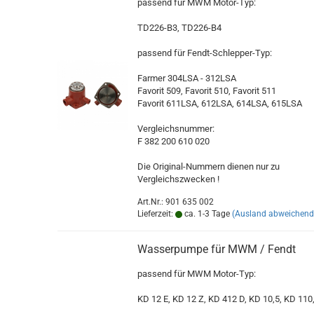
passend für MWM Motor-Typ:
TD226-B3, TD226-B4
passend für Fendt-Schlepper-Typ:
Farmer 304LSA - 312LSA
Favorit 509, Favorit 510, Favorit 511
Favorit 611LSA, 612LSA, 614LSA, 615LSA
Vergleichsnummer:
F 382 200 610 020
Die Original-Nummern dienen nur zu
Vergleichszwecken !
Art.Nr.: 901 635 002
Lieferzeit:
ca. 1-3 Tage
(Ausland abweichend
Wasserpumpe für MWM / Fendt
passend für MWM Motor-Typ:
KD 12 E, KD 12 Z, KD 412 D, KD 10,5, KD 110,