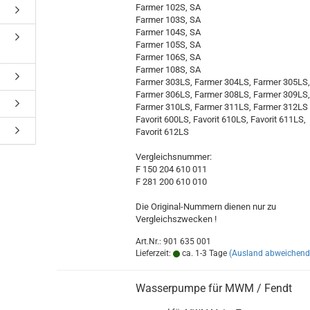
Farmer 102S, SA
Farmer 103S, SA
Farmer 104S, SA
Farmer 105S, SA
Farmer 106S, SA
Farmer 108S, SA
Farmer 303LS, Farmer 304LS, Farmer 305LS
Farmer 306LS, Farmer 308LS, Farmer 309LS
Farmer 310LS, Farmer 311LS, Farmer 312LS
Favorit 600LS, Favorit 610LS, Favorit 611LS,
Favorit 612LS
Vergleichsnummer:
F 150 204 610 011
F 281 200 610 010
Die Original-Nummern dienen nur zu
Vergleichszwecken !
Art.Nr.: 901 635 001
Lieferzeit:
ca. 1-3 Tage
(Ausland abweichend
Wasserpumpe für MWM / Fendt