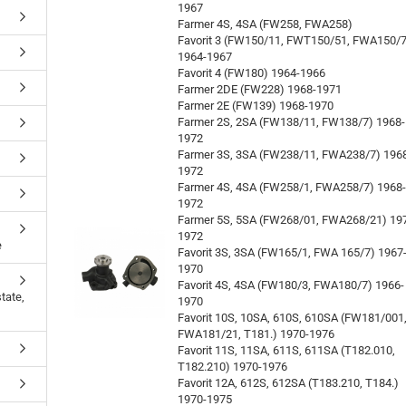
1967
Farmer 4S, 4SA (FW258, FWA258)
Favorit 3 (FW150/11, FWT150/51, FWA150/
1964-1967
Favorit 4 (FW180) 1964-1966
Farmer 2DE (FW228) 1968-1971
Farmer 2E (FW139) 1968-1970
Farmer 2S, 2SA (FW138/11, FW138/7) 1968-
1972
Farmer 3S, 3SA (FW238/11, FWA238/7) 196
1972
Farmer 4S, 4SA (FW258/1, FWA258/7) 1968
1972
Farmer 5S, 5SA (FW268/01, FWA268/21) 19
1972
e
Favorit 3S, 3SA (FW165/1, FWA 165/7) 1967
1970
Favorit 4S, 4SA (FW180/3, FWA180/7) 1966-
tate,
1970
Favorit 10S, 10SA, 610S, 610SA (FW181/001
FWA181/21, T181.) 1970-1976
Favorit 11S, 11SA, 611S, 611SA (T182.010,
T182.210) 1970-1976
Favorit 12A, 612S, 612SA (T183.210, T184.)
1970-1975