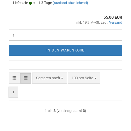
Lieferzeit:
ca. 1-3 Tage
(Ausland abweichend)
55,00 EUR
inkl. 19% MwSt. zzgl.
Versand
IN DEN WARENKORB
Sortieren nach
pro Seite
Sortieren nach
100 pro Seite
1
1
bis
3
(von insgesamt
3
)