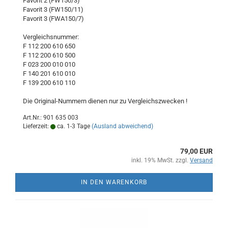
Favorit 2 (FW150/3)
Favorit 3 (FW150/11)
Favorit 3 (FWA150/7)
Vergleichsnummer:
F 112 200 610 650
F 112 200 610 500
F 023 200 010 010
F 140 201 610 010
F 139 200 610 110
Die Original-Nummern dienen nur zu Vergleichszwecken !
Art.Nr.: 901 635 003
Lieferzeit:
ca. 1-3 Tage
(Ausland abweichend)
79,00 EUR
inkl. 19% MwSt. zzgl.
Versand
IN DEN WARENKORB