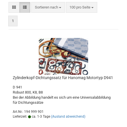
Sortieren nach
pro Seite
Sortieren nach
100 pro Seite
1
Zylinderkopf-Dichtungssatz für Hanomag Motortyp D941
D 941
Robust 800, K8, B8
Bei der Abbildung handelt es sich um eine Universalabbildung
für Dichtungssätze
Art.Nr.: 194 999 901
Lieferzeit:
ca. 1-3 Tage
(Ausland abweichend)