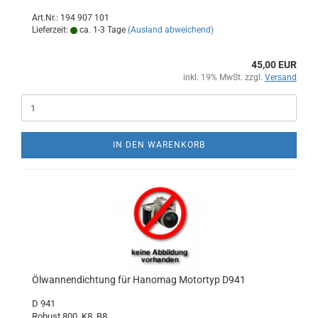
Art.Nr.: 194 907 101
Lieferzeit:
ca. 1-3 Tage
(Ausland abweichend)
45,00 EUR
inkl. 19% MwSt. zzgl.
Versand
IN DEN WARENKORB
Ölwannendichtung für Hanomag Motortyp D941
D 941
Robust 800, K8, B8