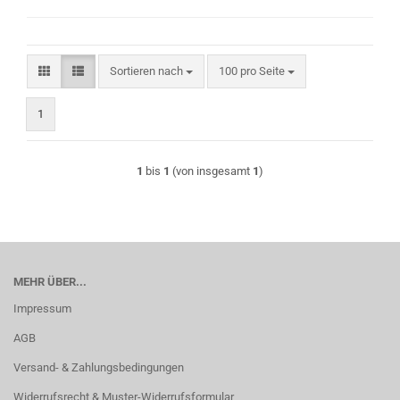
Sortieren nach
pro Seite
Sortieren nach
100 pro Seite
1
1
bis
1
(von insgesamt
1
)
MEHR ÜBER...
Impressum
AGB
Versand- & Zahlungsbedingungen
Widerrufsrecht & Muster-Widerrufsformular