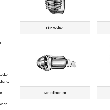
Blinkleuchten
n
stecker
eband,
Kontrolleuchten
e,
dosen