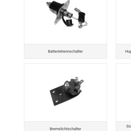
Batterietrennschalter
Hup
Si
Bremslichtschalter