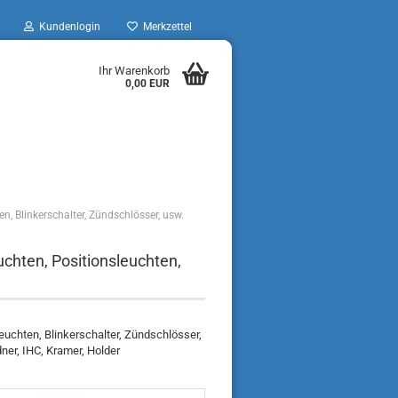
Kundenlogin
Merkzettel
Ihr Warenkorb
0,00 EUR
en, Blinkerschalter, Zündschlösser, usw.
uchten, Positionsleuchten,
euchten, Blinkerschalter, Zündschlösser,
dner, IHC, Kramer, Holder