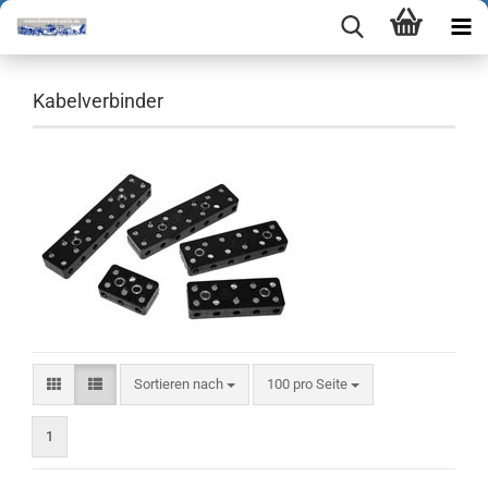
Kabelverbinder
Sortieren nach
pro Seite
Sortieren nach
100 pro Seite
1