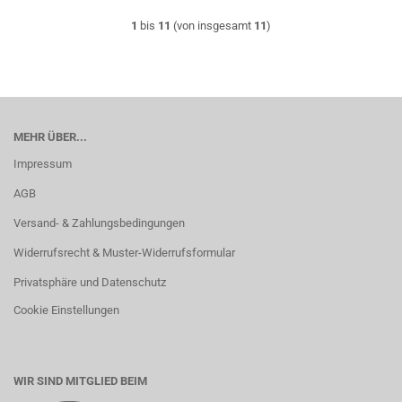
1
bis
11
(von insgesamt
11
)
MEHR ÜBER...
Impressum
AGB
Versand- & Zahlungsbedingungen
Widerrufsrecht & Muster-Widerrufsformular
Privatsphäre und Datenschutz
Cookie Einstellungen
WIR SIND MITGLIED BEIM