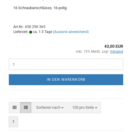
16 Schraubanschlüsse, 16-polig
Art.Nr.: 650 290 365
Lieferzeit:
ca. 1-3 Tage
(Ausland abweichend)
43,00 EUR
inkl. 19% MwSt. zzgl.
Versand
IN DEN WARENKORB
Sortieren nach
pro Seite
Sortieren nach
100 pro Seite
1