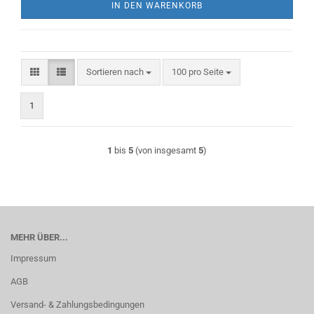
IN DEN WARENKORB
Sortieren nach
pro Seite
Sortieren nach
100 pro Seite
1
1
bis
5
(von insgesamt
5
)
MEHR ÜBER...
Impressum
AGB
Versand- & Zahlungsbedingungen