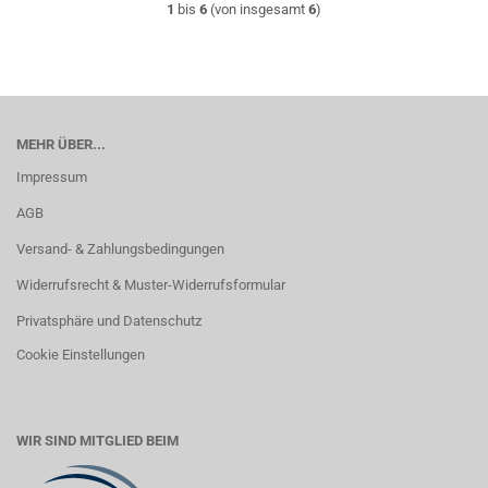
1
bis
6
(von insgesamt
6
)
MEHR ÜBER...
Impressum
AGB
Versand- & Zahlungsbedingungen
Widerrufsrecht & Muster-Widerrufsformular
Privatsphäre und Datenschutz
Cookie Einstellungen
WIR SIND MITGLIED BEIM