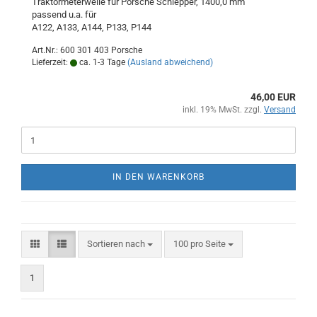
Traktormeterwelle für Porsche Schlepper, 1400,0 mm
passend u.a. für
A122, A133, A144, P133, P144
Art.Nr.: 600 301 403 Porsche
Lieferzeit:
ca. 1-3 Tage
(Ausland abweichend)
46,00 EUR
inkl. 19% MwSt. zzgl.
Versand
IN DEN WARENKORB
Sortieren nach
pro Seite
Sortieren nach
100 pro Seite
1