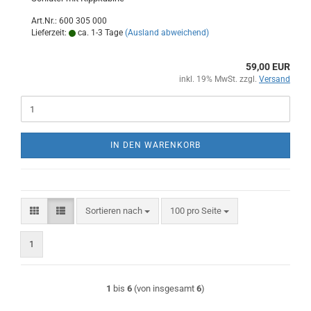
Art.Nr.: 600 305 000
Lieferzeit:
ca. 1-3 Tage
(Ausland abweichend)
59,00 EUR
inkl. 19% MwSt. zzgl.
Versand
IN DEN WARENKORB
Sortieren nach
pro Seite
Sortieren nach
100 pro Seite
1
1
bis
6
(von insgesamt
6
)