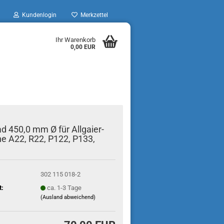
Kundenlogin
Merkzettel
Ihr Warenkorb
0,00 EUR
d 450,0 mm Ø für Allgaier-
e A22, R22, P122, P133,
302 115 018-2
t:
ca. 1-3 Tage
(Ausland abweichend)