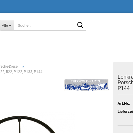
Suche...
Alle
»
sche-Diesel
A22, R22, P122, P133, P144
Lenkra
Porsch
P144
Art.Nr.:
Lieferzei