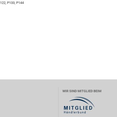
P122, P133, P144
WIR SIND MITGLIED BEIM