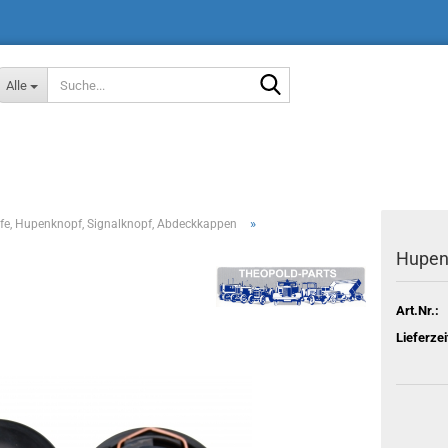
Suche...
Alle
»
e, Hupenknopf, Signalknopf, Abdeckkappen
Hupenk
Art.Nr.:
Lieferzei