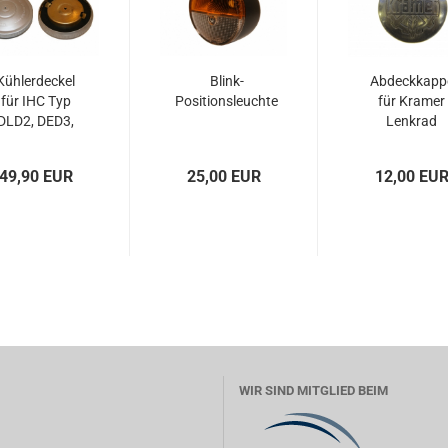
Kühlerdeckel
Blink-
Abdeckkapp
für IHC Typ
Positionsleuchte
für Kramer
DLD2, DED3,
Lenkrad
DGD4 D320,
D322, D324,
49,90 EUR
25,00 EUR
12,00 EU
D326...
WIR SIND MITGLIED BEIM