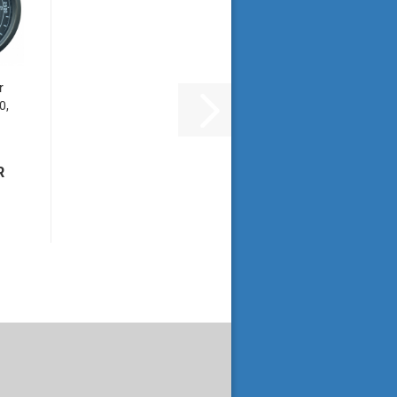
r
0,
R