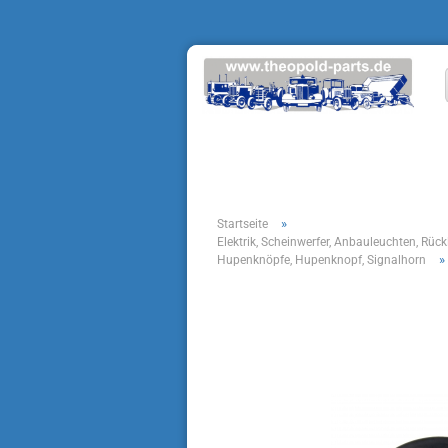
»
Startseite
Elektrik, Scheinwerfer, Anbauleuchten, Rück
»
Hupenknöpfe, Hupenknopf, Signalhorn