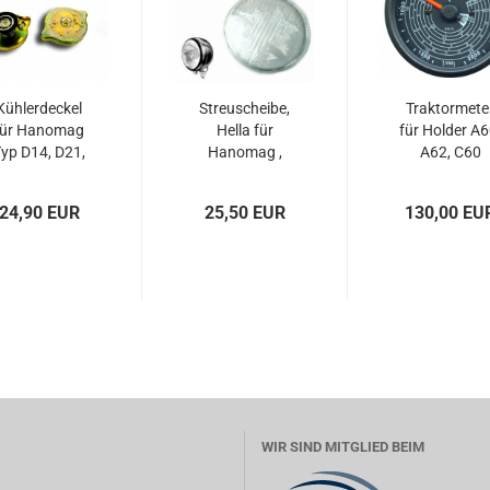
Kühlerdeckel
Streuscheibe,
Traktormete
für Hanomag
Hella für
für Holder A6
yp D14, D21,
Hanomag ,
A62, C60
D28 und CR-
Deutz , Lanz ,
Typen R16,...
Eicher , Fendt...
24,90 EUR
25,50 EUR
130,00 EU
WIR SIND MITGLIED BEIM