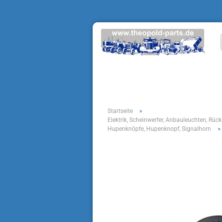
»
Startseite
Elektrik, Scheinwerfer, Anbauleuchten, Rück
»
Hupenknöpfe, Hupenknopf, Signalhorn