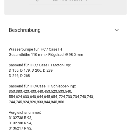
AUF DEN MERKZETTEL
Beschreibung
Wasserpumpe für IHC / Case IH
Gesamthöhe 110 mm > Flügelrad Ø 98,0 mm
passend für IHC / Case IH Motor-Typ:
D 155, D 179, D 206, D 239,
D 246, D 268
passend für IHC/Case IH Schlepper-Typ:
353,383,423,433,440,453,523,533,540,
554,624,633,640,644,645,654, 724,733,734,740,743,
744,745,824,826,833,844,845,856
Vergleichsnummer:
3132738 R 93,
3132738 R 94,
3136217 R 92,