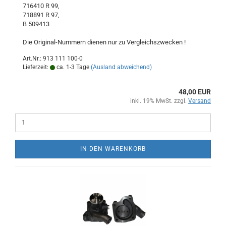
716410 R 99,
718891 R 97,
B 509413
Die Original-Nummern dienen nur zu Vergleichszwecken !
Art.Nr.: 913 111 100-0
Lieferzeit:
ca. 1-3 Tage
(Ausland abweichend)
48,00 EUR
inkl. 19% MwSt. zzgl.
Versand
IN DEN WARENKORB