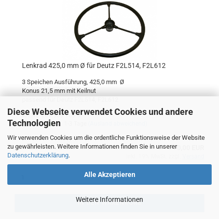
Lenkrad 425,0 mm Ø für Deutz F2L514, F2L612
3 Speichen Ausführung, 425,0 mm Ø
Konus 21,5 mm mit Keilnut
passend für Deutz F2L514, F2L612
Diese Webseite verwendet Cookies und andere
Art.Nr.: 264 906 105-3
Technologien
Lieferzeit:
ca. 1-3 Tage
(Ausland abweichend)
Wir verwenden Cookies um die ordentliche Funktionsweise der Website
zu gewährleisten. Weitere Informationen finden Sie in unserer
70,00 EUR
Datenschutzerklärung
.
inkl. 19% MwSt. zzgl.
Versand
Alle Akzeptieren
Weitere Informationen
IN DEN WARENKORB